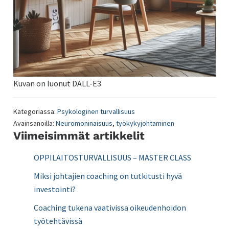
Kuvan on luonut DALL-E3
Kategoriassa:
Psykologinen turvallisuus
Avainsanoilla:
Neuromoninaisuus
,
työkykyjohtaminen
Ensisijainen
Viimeisimmät artikkelit
sivupalkki
OPPILAITOSTURVALLISUUS – MASTER CLASS
Miksi johtajien coaching on tutkitusti hyvä
investointi?
Coaching tukena vaativissa oikeudenhoidon
työtehtävissä