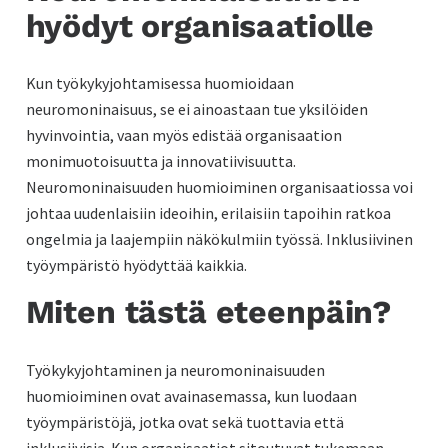
hyödyt organisaatiolle
Kun työkykyjohtamisessa huomioidaan
neuromoninaisuus, se ei ainoastaan tue yksilöiden
hyvinvointia, vaan myös edistää organisaation
monimuotoisuutta ja innovatiivisuutta.
Neuromoninaisuuden huomioiminen organisaatiossa voi
johtaa uudenlaisiin ideoihin, erilaisiin tapoihin ratkoa
ongelmia ja laajempiin näkökulmiin työssä. Inklusiivinen
työympäristö hyödyttää kaikkia.
Miten tästä eteenpäin?
Työkykyjohtaminen ja neuromoninaisuuden
huomioiminen ovat avainasemassa, kun luodaan
työympäristöjä, jotka ovat sekä tuottavia että
inklusiivisia. Kun organisaatiot sitoutuvat tukemaan