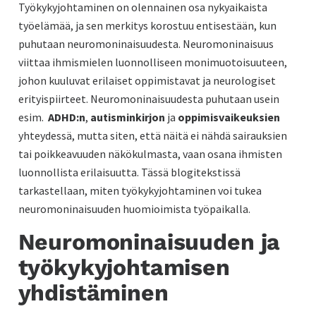
Työkykyjohtaminen on olennainen osa nykyaikaista
työelämää, ja sen merkitys korostuu entisestään, kun
puhutaan neuromoninaisuudesta. Neuromoninaisuus
viittaa ihmismielen luonnolliseen monimuotoisuuteen,
johon kuuluvat erilaiset oppimistavat ja neurologiset
erityispiirteet. Neuromoninaisuudesta puhutaan usein
esim.
ADHD:n
,
autisminkirjon
ja
oppimisvaikeuksien
yhteydessä, mutta siten, että näitä ei nähdä sairauksien
tai poikkeavuuden näkökulmasta, vaan osana ihmisten
luonnollista erilaisuutta. Tässä blogitekstissä
tarkastellaan, miten työkykyjohtaminen voi tukea
neuromoninaisuuden huomioimista työpaikalla.
Neuromoninaisuuden ja
työkykyjohtamisen
yhdistäminen