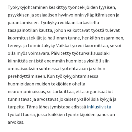
Työkykyjohtaminen keskittyy työntekijöiden fyysisen,
psyykkisen ja sosiaalisen hyvinvoinnin ylläpitämiseen ja
parantamiseen. Työkykyä voidaan tarkastella
tasapainotilan kautta, johon vaikuttavat työstä tulevat
kuormitustekijät ja hallinnan tunne, henkilön osaaminen,
terveys ja toimintakyky. Vaikka työ voi kuormittaa, se voi
olla myös voimavara. Päivitetty työturvallisuuslaki
kiinnittää entistä enemmän huomiota yksilöllisiin
ominaisuuksiin suhteessa työtehtävään ja siihen
perehdyttämiseen. Kun työkykyjohtamisessa
huomioidaan muiden tekijöiden ohella
neuromoninaisuus, se tarkoittaa, että organisaatiot
tunnistavat ja arvostavat jokaisen yksilöllisiä kykyjä ja
tarpeita. Tämä lähestymistapa edistää
inklusiivista
työkulttuuria, jossa kaikkien työntekijöiden panos on
arvokas.