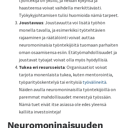
työntekijä on yksilö, ja heidän kykynsä ja
haasteensa voivat vaihdella merkittävästi.
Työkykyjohtamisen tulisi huomioida nämä tarpeet.
Joustavuus
: Joustavuutta voi lisätä työhön
monella tavalla, ja esimerkiksi työtehtävien
rajaaminen ja räätälöinti voivat auttaa
neuromoninaisia työntekijöitä tuomaan parhaiten
oman osaamisensa esiin. Etätyömahdollisuudet ja
joustavat työajat voivat olla myös hyödyllisiä.
Tukea eri resursseista
: Organisaatiot voivat
tarjota monenlaista tukea, kuten mentorointia,
työparityöskentelyä tai erityisiä
työvälineitä
.
Näiden avulla neuromoninaisilla työntekijöillä on
paremmat mahdollisuudet menestyä työssään.
Nämä tuet eivät itse asiassa ole edes yleensä
kalliita investointeja!
Neuromoninaisuuden